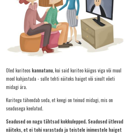
Korduma kippuvad küsimused
Oled kuriteos
kannatanu
, kui said kuriteo käigus viga või muul
moel kahjustada - sulle tehti näiteks haiget või sinult võeti
midagi ära.
Kuritegu tähendab seda, et keegi on teinud midagi, mis on
seadusega keelatud.
Seadused on nagu tähtsad kokkulepped. Seadused ütlevad
näiteks, et ei tohi varastada ja teistele inimestele haiget