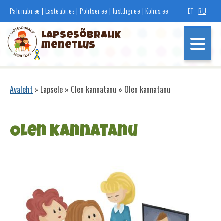
Liigu
Palunabi.ee
|
Lasteabi.ee
|
Politsei.ee
|
Justdigi.ee
|
Kohus.ee
ET
RU
edasi
põhisisu
Lapsesõbralik
juurde
menetlus
Põhinavigatsioon
Avaleht
Lapsele
Olen kannatanu
Olen kannatanu
Leivapuru
Olen kannatanu
Olen tunnistaja
Olen kannatanu
Olen õigusrikkuja
Kohus lahendab minu pere muresid