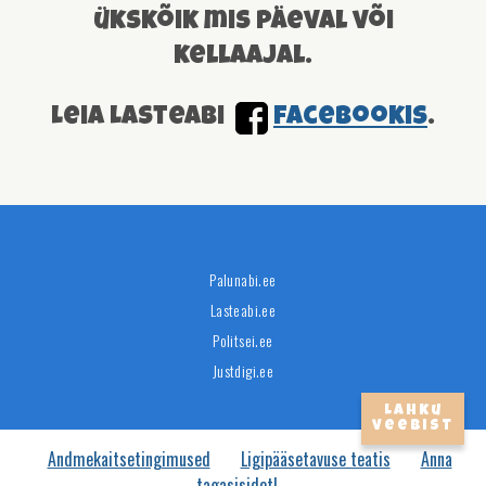
ükskõik mis päeval või
kellaajal.
Leia Lasteabi
facebookis
.
Palunabi.ee
Lasteabi.ee
Politsei.ee
Justdigi.ee
Lahku
veebist
Andmekaitsetingimused
Ligipääsetavuse teatis
Anna
tagasisidet!