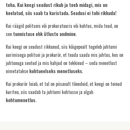
teha. Kui keegi seadust rikub ja teeb midagi, mis on
keelatud, siis saab ta karistada. Seadusi ei tohi rikkuda!
Kui räägid politseis või prokuratuuris või kohtus, mida tead, on
see
tunnistuse ehk ütluste andmine
.
Kui keegi on seadust rikkunud, siis kõigepealt tegeleb juhtumi
uurimisega politsei ja prokurör, et teada saada mis juhtus, kes on
juhtunuga seotud ja mis kahjud on tekkinud – seda menetlust
nimetatakse
kohtueelseks menetluseks
.
Kui prokurör leiab, et tal on piisavalt tõendeid, et keegi on teinud
kuriteo, siis saadab ta juhtumi kohtusse ja algab
kohtumenetlus
.