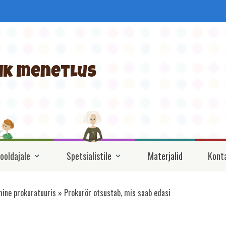
ik menetlus
ooldajale
Spetsialistile
Materjalid
Kont
ine prokuratuuris
Prokurör otsustab, mis saab edasi