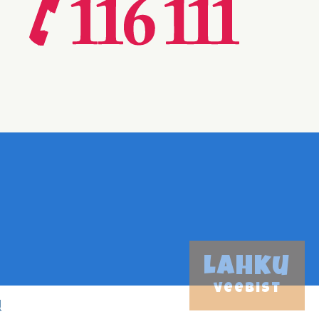
Lahku
veebist
!