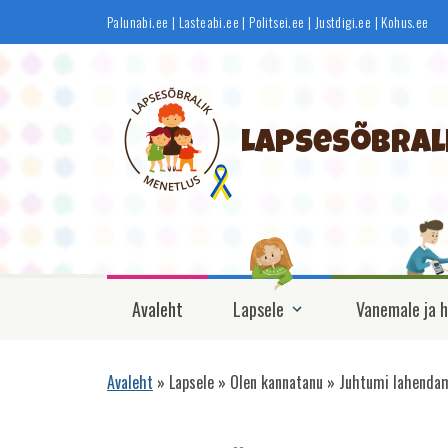
Liigu
Palunabi.ee
|
Lasteabi.ee
|
Politsei.ee
|
Justdigi.ee
|
Kohus.ee
edasi
põhisisu
juurde
Lapsesõbral
Põhinavigatsioon
Avaleht
Lapsele
Vanemale ja h
Avaleht
Lapsele
Olen kannatanu
Juhtumi lahendam
Leivapuru