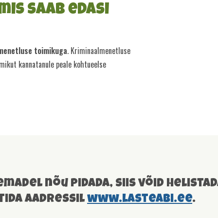
mis saab edasi
menetluse toimikuga
. Kriminaalmenetluse
mikut kannatanule peale kohtueelse
emadel nõu pidada, siis võid helista
ttida aadressil
www.lasteabi.ee
.