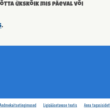
õtta ükskõik mis päeval või
s
.
Andmekaitsetingimused
Ligipääsetavuse teatis
Anna tagasisidet