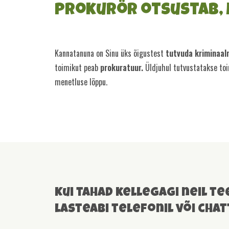
Prokurör otsustab, 
Kannatanuna on Sinu üks õigustest
tutvuda kriminaal
toimikut peab
prokuratuur.
Üldjuhul tutvustatakse toi
menetluse lõppu.
Kui tahad kellegagi neil te
lasteabi telefonil või cha