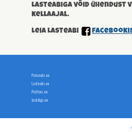
Lasteabiga võid ühendust v
kellaajal.
Leia Lasteabi
facebooki
Palunabi.ee
Lasteabi.ee
Politsei.ee
Justdigi.ee