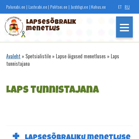
Liigu
Palunabi.ee
|
Lasteabi.ee
|
Politsei.ee
|
Justdigi.ee
|
Kohus.ee
ET
RU
edasi
põhisisu
Lapsesõbralik
juurde
menetlus
Põhinavigatsioon
Avaleht
Spetsialistile
Lapse õigused menetluses
Laps
Leivapuru
tunnistajana
Laps tunnistajana
Lapsesõbralik menetlus
Lapsesõbraliku menetluse