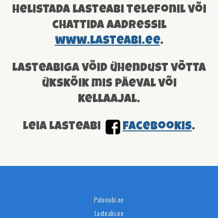
helistada lasteabi telefonil või
chattida aadressil
www.lasteabi.ee
.
Lasteabiga võid ühendust võtta
ükskõik mis päeval või
kellaajal.
Leia Lasteabi
facebookis
.
Palunabi.ee
Lasteabi.ee