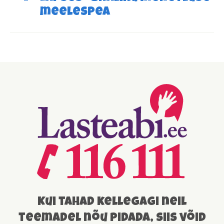
Toetavad teenused
meelespea
Kui tahad kellegagi neil
teemadel nõu pidada, siis võid