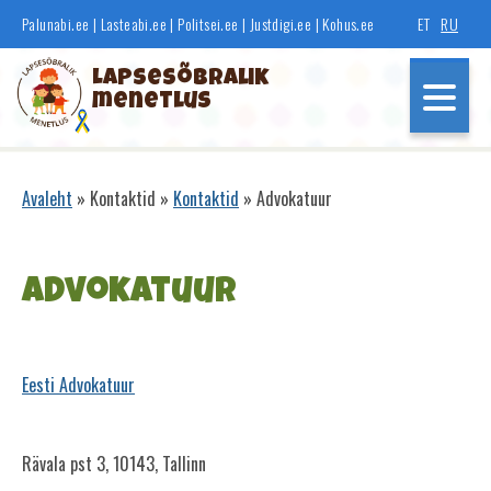
Liigu
Palunabi.ee
|
Lasteabi.ee
|
Politsei.ee
|
Justdigi.ee
|
Kohus.ee
ET
RU
edasi
põhisisu
Lapsesõbralik
juurde
menetlus
Põhinavigatsioon
Avaleht
Kontaktid
Kontaktid
Advokatuur
Leivapuru
Advokatuur
Eesti Advokatuur
Rävala pst 3, 10143, Tallinn