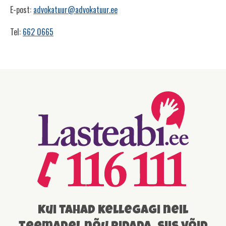
E-post:
advokatuur@advokatuur.ee
Tel:
662 0665
Kontaktid
Kui tahad kellegagi neil