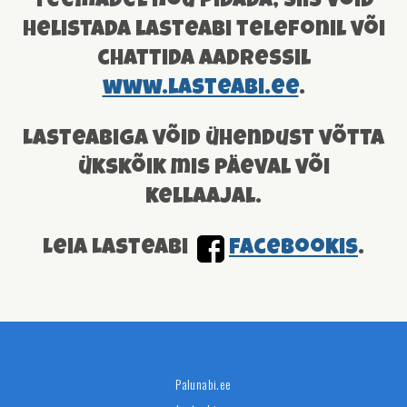
teemadel nõu pidada, siis võid
helistada lasteabi telefonil või
chattida aadressil
www.lasteabi.ee
.
Lasteabiga võid ühendust võtta
ükskõik mis päeval või
kellaajal.
Leia Lasteabi
facebookis
.
Palunabi.ee