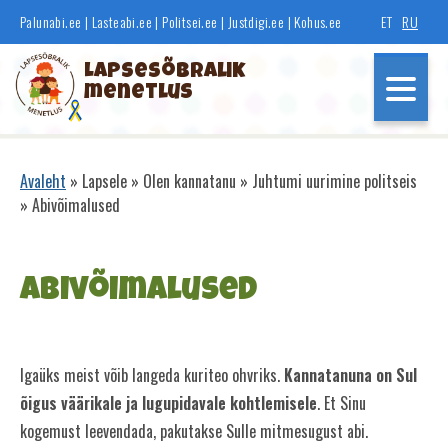
Liigu
Palunabi.ee
|
Lasteabi.ee
|
Politsei.ee
|
Justdigi.ee
|
Kohus.ee
ET
RU
edasi
põhisisu
Lapsesõbralik
juurde
menetlus
Põhinavigatsioon
Avaleht
Lapsele
Olen kannatanu
Juhtumi uurimine politseis
Leivapuru
Abivõimalused
Abivõimalused
Olen tunnistaja
Olen kannatanu
Igaüks meist võib langeda kuriteo ohvriks.
Kannatanuna on Sul
Olen õigusrikkuja
õigus väärikale ja lugupidavale kohtlemisele
. Et Sinu
kogemust leevendada, pakutakse Sulle mitmesugust abi.
Kohus lahendab minu pere muresid