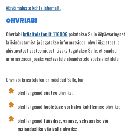
Abivõimaluste kohta lähemalt.
Korduma kippuvad küsimused
Ohvriabi
Ohvriabi
kriisitelefonilt 116006
pakutakse Sulle ööpäevaringset
kriisinõustamist ja jagatakse informatsiooni ohvri õigustest ja
abistavatest süsteemidest. Lisaks tagatakse Sulle, et saadud
informatsioon jõuaks vastavatele abiandvatele spetsialistidele.
Ohvriabi kriisitelefon on mõeldud Sulle, kui:
oled langenud
süüteo
ohvriks;
oled langenud
hooletuse või halva kohtlemise
ohvriks;
oled langenud
füüsilise, vaimse, seksuaalse või
majandusliku vägivalla
ohvriks;