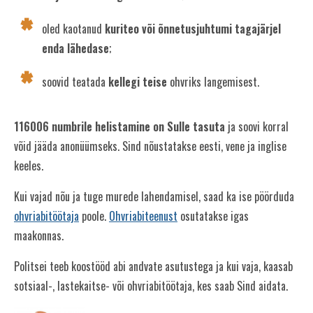
oled kaotanud
kuriteo või õnnetusjuhtumi tagajärjel
enda lähedase
;
soovid teatada
kellegi teise
ohvriks langemisest.
116006 numbrile helistamine on Sulle tasuta
ja soovi korral
võid jääda anonüümseks. Sind nõustatakse eesti, vene ja inglise
keeles.
Kui vajad nõu ja tuge murede lahendamisel, saad ka ise pöörduda
ohvriabitöötaja
poole.
Ohvriabiteenust
osutatakse igas
maakonnas.
Politsei teeb koostööd abi andvate asutustega ja kui vaja, kaasab
sotsiaal-, lastekaitse- või ohvriabitöötaja, kes saab Sind aidata.