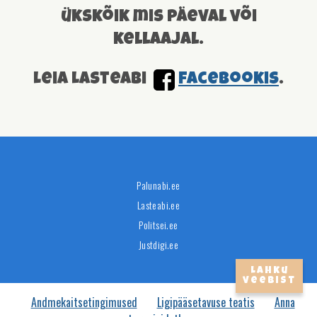
ükskõik mis päeval või
kellaajal.
Leia Lasteabi
facebookis
.
Palunabi.ee
Lasteabi.ee
Politsei.ee
Justdigi.ee
Lahku
veebist
Andmekaitsetingimused
Ligipääsetavuse teatis
Anna