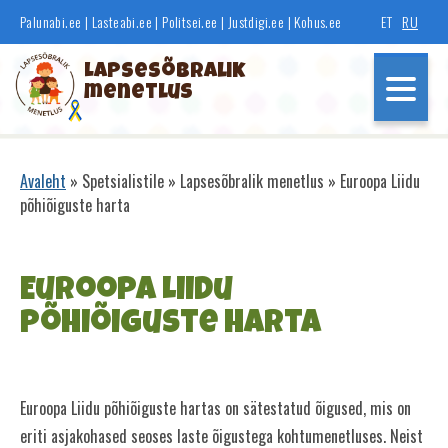
Liigu
Palunabi.ee
|
Lasteabi.ee
|
Politsei.ee
|
Justdigi.ee
|
Kohus.ee
ET
RU
edasi
põhisisu
Lapsesõbralik
juurde
menetlus
Põhinavigatsioon
Avaleht
Spetsialistile
Lapsesõbralik menetlus
Euroopa Liidu
Leivapuru
põhiõiguste harta
Euroopa Liidu
põhiõiguste harta
Euroopa Liidu põhiõiguste hartas on sätestatud õigused, mis on
Lapsesõbralik menetlus
eriti asjakohased seoses laste õigustega kohtumenetluses. Neist