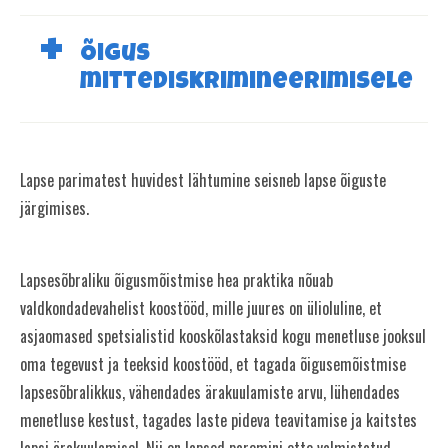
Õigus
mittediskrimineerimisele
Lapse parimatest huvidest lähtumine seisneb lapse õiguste
järgimises.
Lapsesõbraliku õigusmõistmise hea praktika nõuab
valdkondadevahelist koostööd, mille juures on ülioluline, et
asjaomased spetsialistid kooskõlastaksid kogu menetluse jooksul
oma tegevust ja teeksid koostööd, et tagada õigusemõistmise
lapsesõbralikkus, vähendades ärakuulamiste arvu, lühendades
menetluse kestust, tagades laste pideva teavitamise ja kaitstes
lapsi ärakuulamisel. Nii on lapsed paremini ette valmistatud,