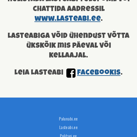
chattida aadressil
www.lasteabi.ee
.
Lasteabiga võid ühendust võtta
ükskõik mis päeval või
kellaajal.
Leia Lasteabi
facebookis
.
Palunabi.ee
Lasteabi.ee
Politsei.ee