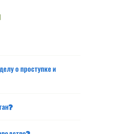
ы
делу о проступке и
ган?