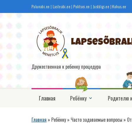
Перейти
Palunabi.ee
|
Lasteabi.ee
|
Politsei.ee
|
Justdigi.ee
|
Kohus.ee
к
основному
содержанию
Lapsesõbral
Дружественная к ребенку процедура
Põhinavigatsioon
Главная
Ребёнку
Родителю и
Главная
Ребёнку
Часто задаваемые вопросы
От
Строка