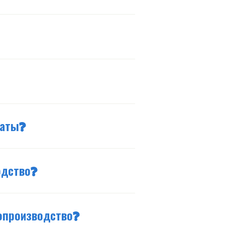
наты?
одство?
допроизводство?