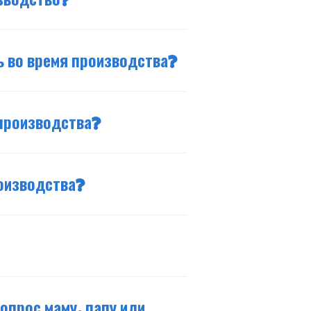
зводство?
ь во время производства?
производства?
оизводства?
допрос маму, папу или