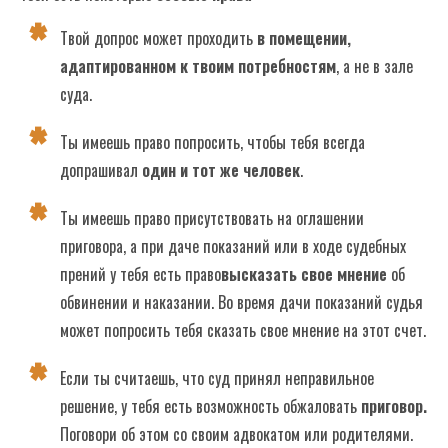
Суд помогает твоей семье решать
Твой допрос может проходить
в помещении,
проблемы
адаптированном к твоим потребностям
, а не в зале
суда.
Часто задаваемые вопросы
Ты имеешь право попросить, чтобы тебя всегда
допрашивал
один и тот же человек
.
Ты имеешь право присутствовать на оглашении
приговора, а при даче показаний или в ходе судебных
прений у тебя есть право
высказать свое мнение
об
обвинении и наказании. Во время дачи показаний судья
может попросить тебя сказать свое мнение на этот счет.
Если ты считаешь, что суд принял неправильное
решение, у тебя есть возможность обжаловать
приговор.
Поговори об этом со своим адвокатом или родителями.