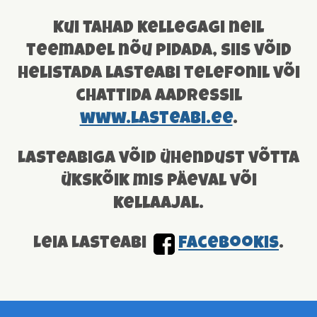
Kui tahad kellegagi neil
teemadel nõu pidada, siis võid
helistada lasteabi telefonil või
chattida aadressil
www.lasteabi.ee
.
Lasteabiga võid ühendust võtta
ükskõik mis päeval või
kellaajal.
Leia Lasteabi
facebookis
.