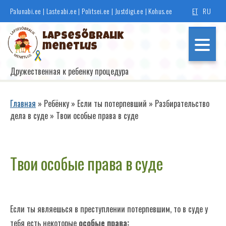
Перейти
Palunabi.ee
|
Lasteabi.ee
|
Politsei.ee
|
Justdigi.ee
|
Kohus.ee
ET
RU
к
основному
Lapsesõbralik
содержанию
menetlus
Дружественная к ребенку процедура
Põhinavigatsioon
Главная
Ребёнку
Если ты потерпевший
Разбирательство
дела в суде
Твои особые права в суде
Строка
навигации
Если ты свидетель
Твои особые права в суде
Если ты потерпевший
Если ты являешься в преступлении потерпевшим, то в суде у
Если ты правонарушитель
тебя есть некоторые
особые права: