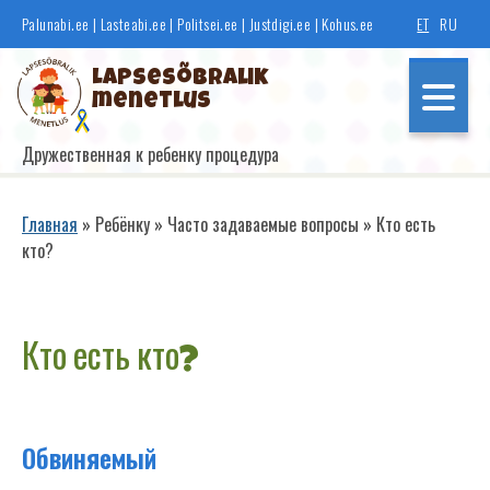
Перейти
Palunabi.ee
|
Lasteabi.ee
|
Politsei.ee
|
Justdigi.ee
|
Kohus.ee
ET
RU
к
основному
Lapsesõbralik
содержанию
menetlus
Дружественная к ребенку процедура
Põhinavigatsioon
Главная
Ребёнку
Часто задаваемые вопросы
Кто есть
кто?
Строка
навигации
Если ты свидетель
Кто есть кто?
Если ты потерпевший
Если ты правонарушитель
Обвиняемый