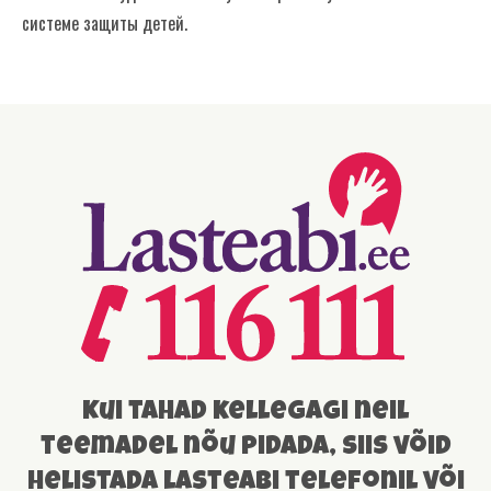
системе защиты детей.
Kui tahad kellegagi neil
teemadel nõu pidada, siis võid
helistada lasteabi telefonil või