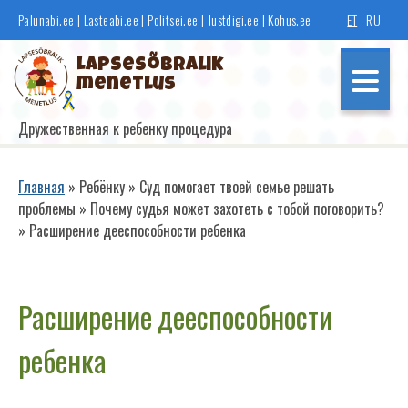
Перейти
Palunabi.ee
|
Lasteabi.ee
|
Politsei.ee
|
Justdigi.ee
|
Kohus.ee
ET
RU
к
основному
Lapsesõbralik
содержанию
menetlus
Дружественная к ребенку процедура
Põhinavigatsioon
Главная
Ребёнку
Суд помогает твоей семье решать
проблемы
Почему судья может захотеть с тобой поговорить?
Строка
Расширение дееспособности ребенка
навигации
Если ты свидетель
Расширение дееспособности
Если ты потерпевший
ребенка
Если ты правонарушитель