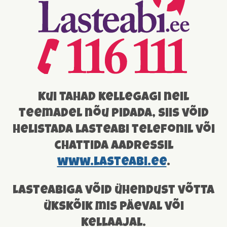
Kui tahad kellegagi neil
teemadel nõu pidada, siis võid
helistada lasteabi telefonil või
chattida aadressil
www.lasteabi.ee
.
Lasteabiga võid ühendust võtta
ükskõik mis päeval või
kellaajal.