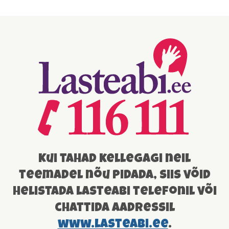
Kui tahad kellegagi neil
teemadel nõu pidada, siis võid
helistada lasteabi telefonil või
chattida aadressil
www.lasteabi.ee
.