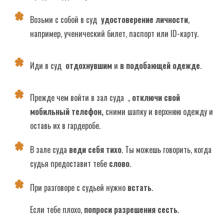
Возьми с собой в суд
удостоверение личности
,
например, ученический билет, паспорт или ID-карту.
Иди в суд
отдохнувшим
и
в подобающей одежде
.
Прежде чем войти в зал суда
, отключи свой
мобильный телефон,
сними шапку и верхнюю одежду и
оставь их в гардеробе.
В зале суда
веди себя тихо
. Ты можешь говорить, когда
судья предоставит тебе
слово
.
При разговоре с судьей нужно
встать
.
Если тебе плохо,
попроси разрешения сесть
.