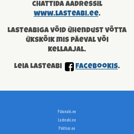
chattida aadressil
www.lasteabi.ee
.
Lasteabiga võid ühendust võtta
ükskõik mis päeval või
kellaajal.
Leia Lasteabi
facebookis
.
Palunabi.ee
Lasteabi.ee
Politsei.ee