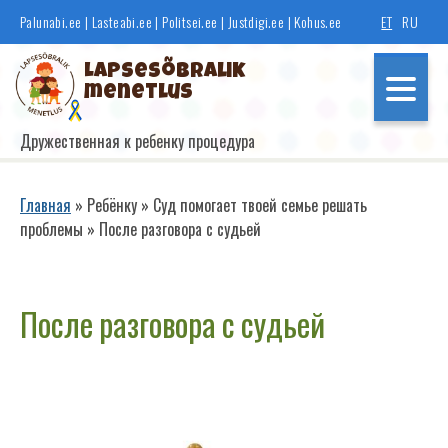
Перейти
Palunabi.ee
|
Lasteabi.ee
|
Politsei.ee
|
Justdigi.ee
|
Kohus.ee
ET
RU
к
основному
Lapsesõbralik
содержанию
menetlus
Дружественная к ребенку процедура
Põhinavigatsioon
Главная
Ребёнку
Суд помогает твоей семье решать
проблемы
После разговора с судьей
Строка
навигации
Если ты свидетель
После разговора с судьей
Если ты потерпевший
Если ты правонарушитель