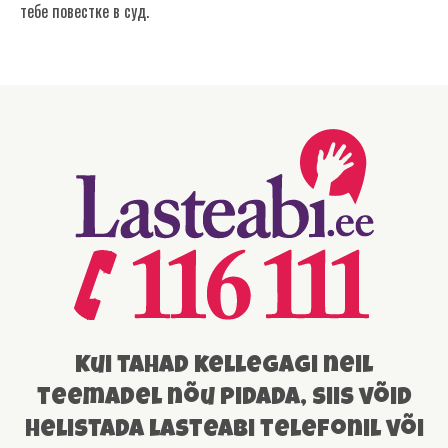
тебе повестке в суд.
Kui tahad kellegagi neil
teemadel nõu pidada, siis võid
helistada lasteabi telefonil või