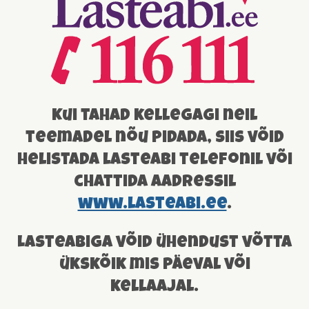
Kui tahad kellegagi neil
teemadel nõu pidada, siis võid
helistada lasteabi telefonil või
chattida aadressil
www.lasteabi.ee
.
Lasteabiga võid ühendust võtta
ükskõik mis päeval või
kellaajal.