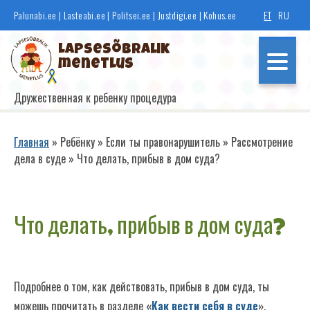
Перейти
Palunabi.ee
|
Lasteabi.ee
|
Politsei.ee
|
Justdigi.ee
|
Kohus.ee
ET
RU
к
основному
Lapsesõbralik
содержанию
menetlus
Дружественная к ребенку процедура
Põhinavigatsioon
Главная
Ребёнку
Если ты правонарушитель
Рассмотрение
дела в суде
Что делать, прибыв в дом суда?
Строка
навигации
Если ты свидетель
Что делать, прибыв в дом суда?
Если ты потерпевший
Подробнее о том, как действовать, прибыв в дом суда, ты
Если ты правонарушитель
можешь прочитать в разделе
«
Как вести себя в суде
»
.