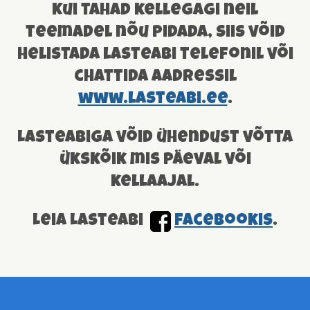
Kui tahad kellegagi neil
teemadel nõu pidada, siis võid
helistada lasteabi telefonil või
chattida aadressil
www.lasteabi.ee
.
Lasteabiga võid ühendust võtta
ükskõik mis päeval või
kellaajal.
Leia Lasteabi
facebookis
.