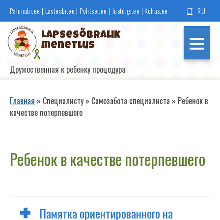
Перейти
Palunabi.ee
|
Lasteabi.ee
|
Politsei.ee
|
Justdigi.ee
|
Kohus.ee
ET
RU
к
основному
Lapsesõbralik
содержанию
menetlus
Дружественная к ребенку процедура
Põhinavigatsioon
Главная
Специалисту
Самозабота специалиста
Ребенок в
качестве потерпевшего
Строка
навигации
Ребенок в качестве потерпевшего
Памятка ориентированного на
Рекомендации по ориентированному на